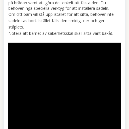
på brädan samt att göra det enkelt att fästa den. Du
behöver inga speciella verktyg för att installera sadeln.
Om ditt barn vill stå upp istället för att sitta, behöver inte
sadeln tas bort. Istället fälls den smidigt ner och ger
ståplats.
Notera att barnet av säkerhetsskäl skall sitta vänt bakåt.