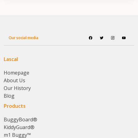
Our social media
Lascal
Homepage
About Us
Our History
Blog
Products
BuggyBoard®
KiddyGuard®
m1 Buggy™