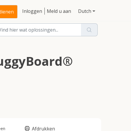
Inloggen
Meld u aan
Dutch
ndienen
 BuggyBoard®
Afdrukken
een