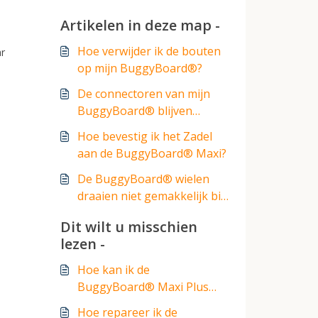
Artikelen in deze map -
Hoe verwijder ik de bouten
ar
op mijn BuggyBoard®?
De connectoren van mijn
BuggyBoard® blijven
loskomen?
Hoe bevestig ik het Zadel
aan de BuggyBoard® Maxi?
De BuggyBoard® wielen
draaien niet gemakkelijk bij
het draaien van de
Dit wilt u misschien
kinderwagen.
lezen -
Hoe kan ik de
BuggyBoard® Maxi Plus
aan mijn kinderwagen,
Hoe repareer ik de