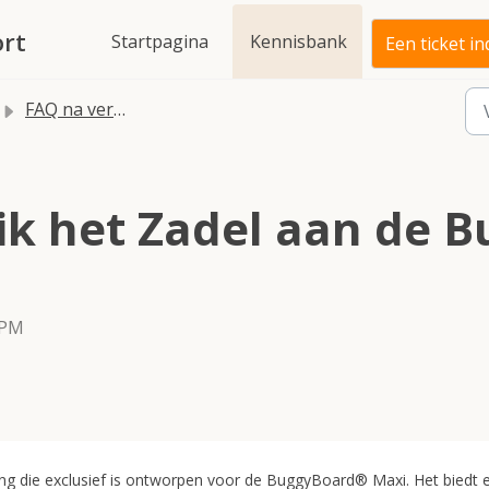
rt
Startpagina
Kennisbank
Een ticket i
FAQ na verkoop
 ik het Zadel aan de
 PM
ng die exclusief is ontworpen voor de BuggyBoard® Maxi. Het biedt 