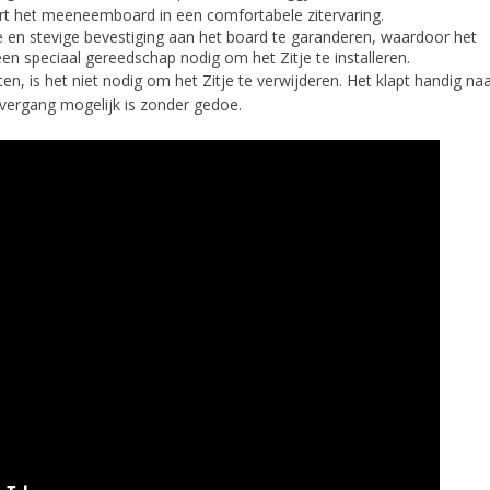
ert het meeneemboard in een comfortabele zitervaring.
ge en stevige bevestiging aan het board te garanderen, waardoor het
een speciaal gereedschap nodig om het Zitje te installeren.
tten, is het niet nodig om het Zitje te verwijderen. Het klapt handig na
vergang mogelijk is zonder gedoe.