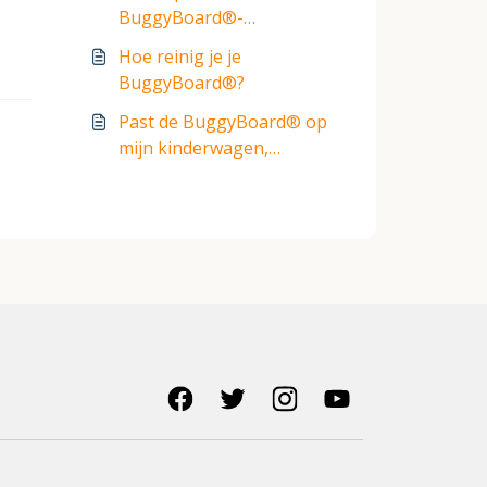
buggy of kinderwagen
BuggyBoard®-
bevestigen?
connectoren?
Hoe reinig je je
BuggyBoard®?
Past de BuggyBoard® op
mijn kinderwagen,
kinderwagen, buggy?