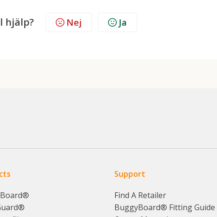
l hjälp?
Nej
Ja
cts
Support
yBoard®
Find A Retailer
Guard®
BuggyBoard® Fitting Guide