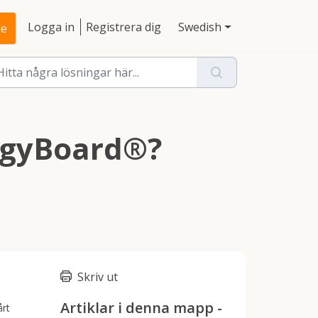
Logga in
Registrera dig
Swedish
de
uggyBoard®?
Skriv ut
Artiklar i denna mapp -
årt