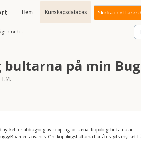
rt
Hem
Kunskapsdatabas
Skicka in ett ären
 och svar om efter inköp
ag bultarna på min B
 F.M.
 nyckel för åtdragning av kopplingsbultarna. Kopplingsbultarna är
å BuggyBoarden används. Om kopplingsbultarna har åtdragits mycket h