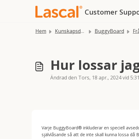
Hoppa över till huvudinnehåll
Customer Suppo
Hem
Kunskapsdatabas
BuggyBoard
Frågor
Hur lossar j
Ändrad den Tors, 18 apr., 2024 vid 5:31
Varje BuggyBoard® inkluderar en speciell avsedd
självlåsande så att de inte skall kunna lossa d