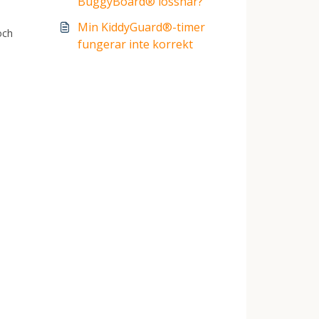
BuggyBoard® lossnar?
Min KiddyGuard®-timer
och
fungerar inte korrekt