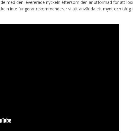
sa de med den levererade nyckeln eftersom den är utformad för att los
nyckeln inte fungerar rekommenderar vi att använda ett mynt och tång 