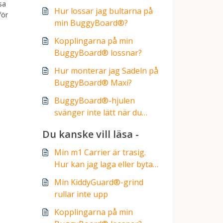
sa
Hur lossar jag bultarna på
för
min BuggyBoard®?
Kopplingarna på min
BuggyBoard® lossnar?
Hur monterar jag Sadeln på
BuggyBoard® Maxi?
BuggyBoard®-hjulen
svänger inte lätt när du
svänger barnvagnen.
Du kanske vill läsa -
Min m1 Carrier är trasig.
Hur kan jag laga eller byta
ut den?
Min KiddyGuard®-grind
rullar inte upp
Kopplingarna på min