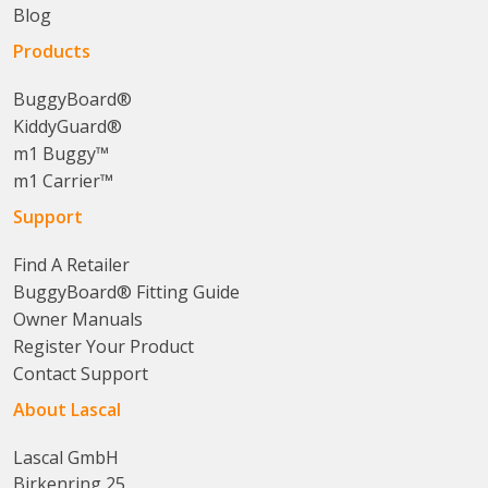
Blog
Products
BuggyBoard®
KiddyGuard®
m1 Buggy™
m1 Carrier™
Support
Find A Retailer
BuggyBoard® Fitting Guide
Owner Manuals
Register Your Product
Contact Support
About Lascal
Lascal GmbH
Birkenring 25