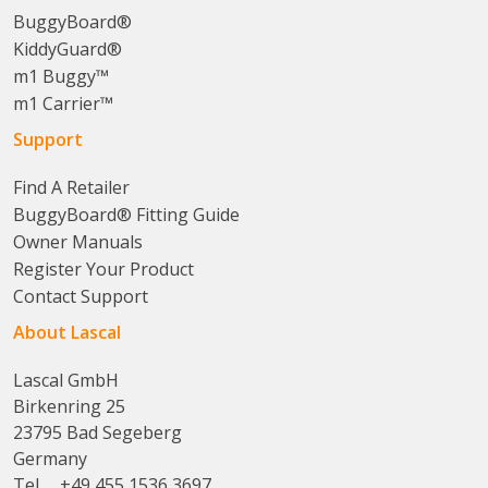
BuggyBoard®
KiddyGuard®
m1 Buggy™
m1 Carrier™
Support
Find A Retailer
BuggyBoard® Fitting Guide
Owner Manuals
Register Your Product
Contact Support
About Lascal
Lascal GmbH
Birkenring 25
23795 Bad Segeberg
Germany
Tel.
+49 455 1536 3697