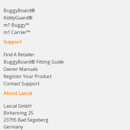
BuggyBoard®
KiddyGuard®
m1 Buggy™
m1 Carrier™
Support
Find A Retailer
BuggyBoard® Fitting Guide
Owner Manuals
Register Your Product
Contact Support
About Lascal
Lascal GmbH
Birkenring 25
23795 Bad Segeberg
Germany