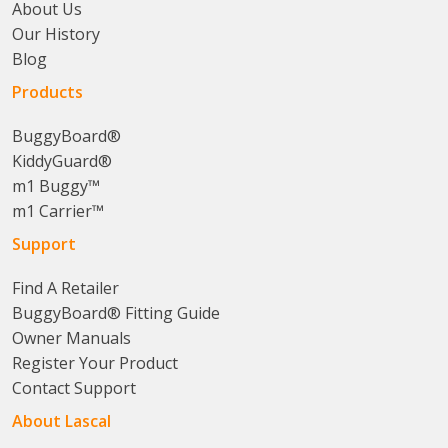
About Us
Our History
Blog
Products
BuggyBoard®
KiddyGuard®
m1 Buggy™
m1 Carrier™
Support
Find A Retailer
BuggyBoard® Fitting Guide
Owner Manuals
Register Your Product
Contact Support
About Lascal