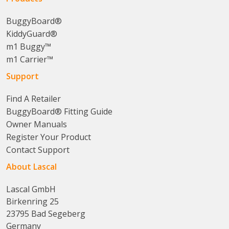
BuggyBoard®
KiddyGuard®
m1 Buggy™
m1 Carrier™
Support
Find A Retailer
BuggyBoard® Fitting Guide
Owner Manuals
Register Your Product
Contact Support
About Lascal
Lascal GmbH
Birkenring 25
23795 Bad Segeberg
Germany