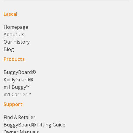
Lascal
Homepage
About Us
Our History
Blog
Products
BuggyBoard®
KiddyGuard®
m1 Buggy™
m1 Carrier™
Support
Find A Retailer
BuggyBoard® Fitting Guide
Owner Manuals