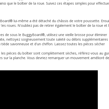
insi que le boîtier de la roue. Suivez ces étapes simples pour effectue
oard® lui-même a été détaché du châssis de votre poussette. Ensui
 les roues. N'oubliez pas de retirer également le boîtier de la roue et 
ées de sous le BuggyBoard®, utilisez une vieille brosse pour éliminer
ite, nettoyez soigneusement toute saleté ou débris supplémentaires
eau tiède savonneuse et d'un chiffon. Laissez toutes les pièces sécher
t les pièces du boîtier sont complètement sèches, référez-vous au gu
oues sur la planche. Vous devriez remarquer un mouvement amélioré d