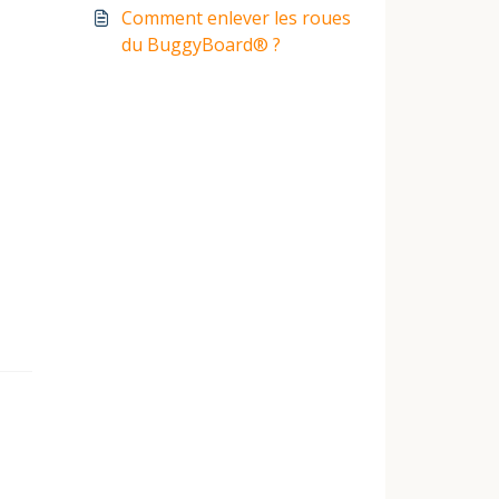
sur ma poussette, landau
Comment enlever les roues
ou buggy ?
du BuggyBoard® ?