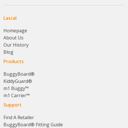
Lascal
Homepage
About Us
Our History
Blog
Products
BuggyBoard®
KiddyGuard®
m1 Buggy™
m1 Carrier™
Support
Find A Retailer
BuggyBoard® Fitting Guide