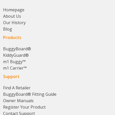
Homepage
About Us
Our History
Blog
Products
BuggyBoard®
KiddyGuard®
m1 Buggy™
m1 Carrier™
Support
Find A Retailer
BuggyBoard® Fitting Guide
Owner Manuals
Register Your Product
Contact Support