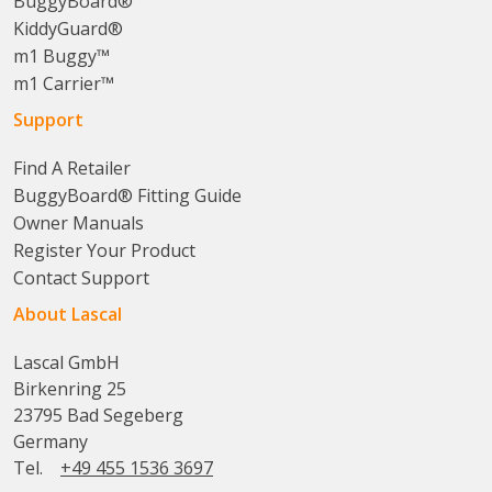
BuggyBoard®
KiddyGuard®
m1 Buggy™
m1 Carrier™
Support
Find A Retailer
BuggyBoard® Fitting Guide
Owner Manuals
Register Your Product
Contact Support
About Lascal
Lascal GmbH
Birkenring 25
23795 Bad Segeberg
Germany
Tel.
+49 455 1536 3697