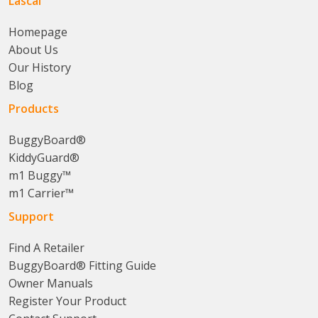
Lascal
Homepage
About Us
Our History
Blog
Products
BuggyBoard®
KiddyGuard®
m1 Buggy™
m1 Carrier™
Support
Find A Retailer
BuggyBoard® Fitting Guide
Owner Manuals
Register Your Product