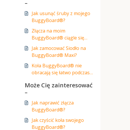
–
Jak usunąć śruby z mojego
BuggyBoard®?
Złącza na moim
BuggyBoard® ciągle się
luzują?
Jak zamocować Siodło na
BuggyBoard® Maxi?
Koła BuggyBoard® nie
obracają się łatwo podczas
skręcania wózka.
Może Cię zainteresować
–
Jak naprawić złącza
BuggyBoard®?
Jak czyścić koła swojego
BuggyBoard®?