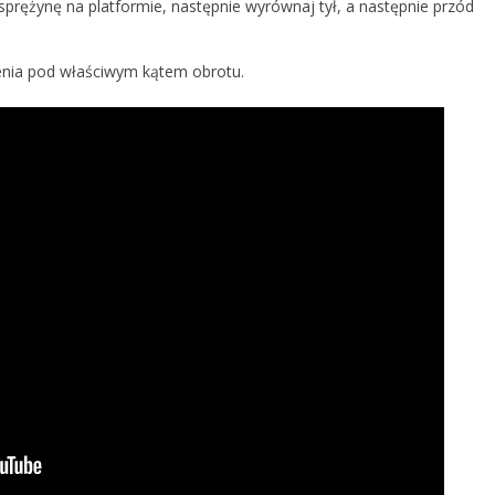
ężynę na platformie, następnie wyrównaj tył, a następnie przód
zenia pod właściwym kątem obrotu.