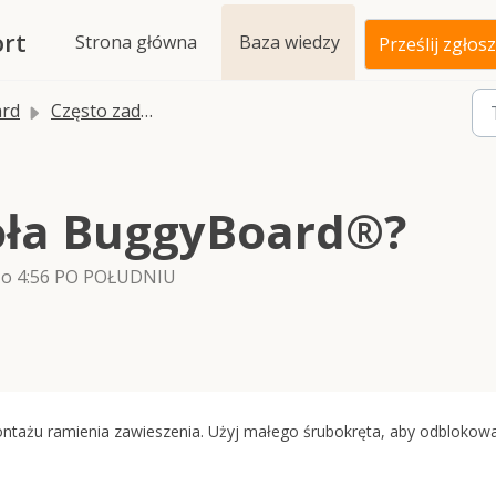
rt
Strona główna
Baza wiedzy
Prześlij zgłos
rd
Często zadawane pytania dotyczące obsługi posprzedażowej
oła BuggyBoard®?
4 o 4:56 PO POŁUDNIU
ontażu ramienia zawieszenia. Użyj małego śrubokręta, aby odblokow