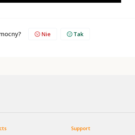
omocny?
Nie
Tak
cts
Support