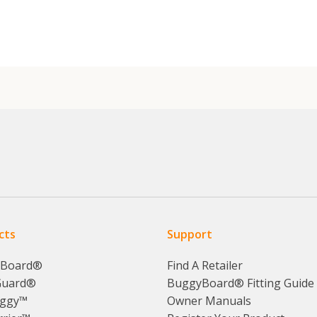
cts
Support
yBoard®
Find A Retailer
Guard®
BuggyBoard® Fitting Guide
ggy™
Owner Manuals