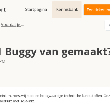
rt
Startpagina
Kennisbank
Een ticket i
Voordat je koopt Vragen
1 Buggy van gemaakt
 PM
minium, roestvrij staal en hoogwaardige technische kunststoffen. On
bedrukt met soja-inkt.