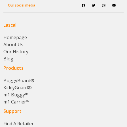
Our social media
Lascal
Homepage
About Us
Our History
Blog
Products
BuggyBoard®
KiddyGuard®
m1 Buggy™
m1 Carrier™
Support
Find A Retailer