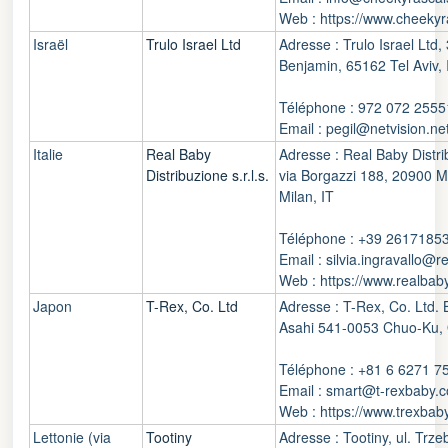
Web : https://www.cheekyr
Israël
Trulo Israel Ltd
Adresse : Trulo Israel Ltd,
Benjamin, 65162 Tel Aviv, 
Téléphone : 972 072 255
Email : pegil@netvision.net.
Italie
Real Baby
Adresse : Real Baby Distrib
Distribuzione s.r.l.s.
via Borgazzi 188, 20900 
Milan, IT
Téléphone : +39 2617185
Email : silvia.ingravallo@re
Web : https://www.realbaby
Japon
T-Rex, Co. Ltd
Adresse : T-Rex, Co. Ltd.
Asahi 541-0053 Chuo-Ku,
Téléphone : +81 6 6271 7
Email : smart@t-rexbaby.c
Web : https://www.trexbab
Lettonie (via
Tootiny
Adresse : Tootiny, ul. Trz