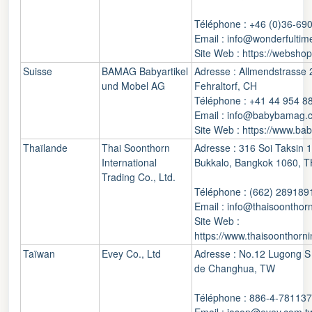
Téléphone : +46 (0)36-69
Email : info@wonderfultim
Site Web : https://websho
Suisse
BAMAG Babyartikel
Adresse : Allmendstrasse 
und Mobel AG
Fehraltorf, CH
Téléphone : +41 44 954 8
Email : info@babybamag.
Site Web : https://www.b
Thaïlande
Thai Soonthorn
Adresse : 316 Soi Taksin 1
International
Bukkalo, Bangkok 1060, T
Trading Co., Ltd.
Téléphone : (662) 289189
Email : info@thaisoonthor
Site Web :
https://www.thaisoonthorni
Taïwan
Evey Co., Ltd
Adresse : No.12 Lugong S
de Changhua, TW
Téléphone : 886-4-78113