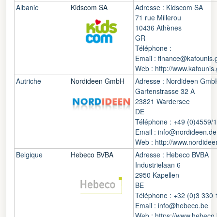
Albanie
Kidscom SA
Adresse : Kidscom SA
71 rue Millerou
10436 Athènes
GR
Téléphone :
Email : finance@kafounis.
Web : http://www.kafounis.
Autriche
Nordideen GmbH
Adresse : Nordideen Gmb
Gartenstrasse 32 A
23821 Wardersee
DE
Téléphone : +49 (0)4559/
Email : info@nordideen.de
Web : http://www.nordidee
Belgique
Hebeco BVBA
Adresse : Hebeco BVBA
Industrielaan 6
2950 Kapellen
BE
Téléphone : +32 (0)3 330 
Email : info@hebeco.be
Web : https://www.hebeco