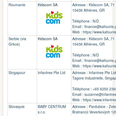
Roumanie
Kidscom SA
Adresse : Kidscom SA, 71 r
10436 Athènes, GR
Téléphone : N/D
Email : finance@kafounis.
Web : https://www.kafounis
Serbie (via
Kidscom SA
Adresse : Kidscom SA, 71 r
Grèce)
10436 Athènes, GR
Téléphone : N/D
Email : finance@kafounis.
Web : https://www.kafounis
Singapour
Infantree Pte Ltd
Adresse : Infantree Pte L
Tagore Industrielle, Singa
Téléphone : +65 6250 236
Email : suzanne@infantree
Web : https://www.infantre
Slovaquie
BABY CENTRUM
Adresse : Pardubice - Zel
s.r.o.
Bratranců Veverkových 12