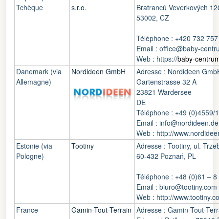
Tchèque
s.r.o.
Bratranců Veverkových 12
53002, CZ
Téléphone : +420 732 757
Email : office@baby-centr
Web : https://
baby-centrum
Danemark (via
Nordideen GmbH
Adresse : Nordideen Gmb
Allemagne)
Gartenstrasse 32 A
23821 Wardersee
DE
Téléphone : +49 (0)4559/
Email : info@nordideen.de
Web : http://www.nordidee
Estonie (via
Tootiny
Adresse : Tootiny, ul. Trz
Pologne)
60-432 Poznań, PL
Téléphone : +48 (0)61 – 8
Email : biuro@tootiny.com
Web : http://www.tootiny.c
France
Gamin-Tout-Terrain
Adresse : Gamin-Tout-Terra