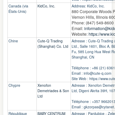
Canada (via
KidCo, Inc.
Address: KidCo, Inc.
880 Corporate Woods P
États-Unis)
Vernon Hills, Illinois 6
Phone: (847) 549-8600
Email:
information@kid
Website:
https://www.k
Chine
Cute-Q Trading
Adresse : Cute-Q Trading 
(Shanghai) Co. Ltd
Ltd., Salle 1601, Bloc A, 
Fu, 585 Long Hua West R
Shanghai, CN
Téléphone : +86 (21) 636
Email : info@cute-q.com
Site Web : https://www.cu
Chypre
Xenofon
Adresse : Xenofon Demetr
Demetriades & Son
Ltd, Digeni Akrita 39H, 10
Ltd
Téléphone : +357 966201
Email : gkzorpas@cytanet
République
BABY CENTRUM
Adresse : Pardubice - Zel