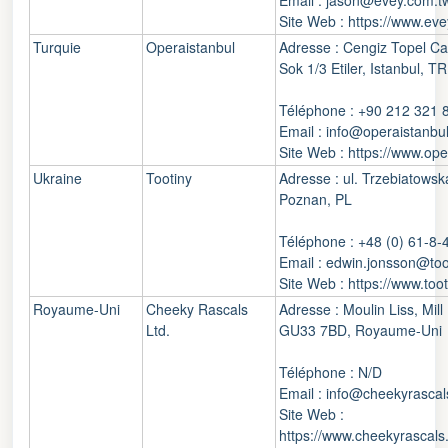
Email : jason@evey.com.t
Site Web : https://www.ev
Turquie
Operaistanbul
Adresse : Cengiz Topel Ca
Sok 1/3 Etiler, Istanbul, TR
Téléphone : +90 212 321 
Email : info@operaistanbu
Site Web : https://www.op
Ukraine
Tootiny
Adresse : ul. Trzebiatowsk
Poznan, PL
Téléphone : +48 (0) 61-8-
Email : edwin.jonsson@too
Site Web : https://www.too
Royaume-Uni
Cheeky Rascals
Adresse : Moulin Liss, Mill
Ltd.
GU33 7BD, Royaume-Uni
Téléphone : N/D
Email : info@cheekyrascal
Site Web :
https://www.cheekyrascals