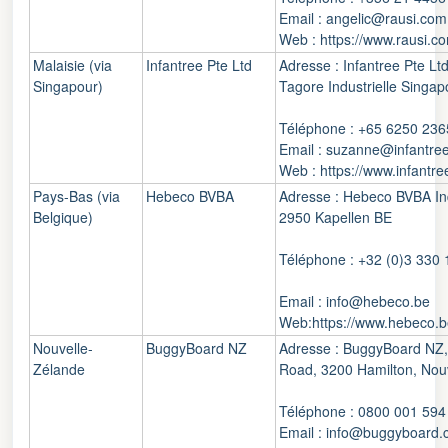
Email : angelic@rausi.com
Web : https://www.rausi.c
Malaisie (via
Infantree Pte Ltd
Adresse : Infantree Pte L
Singapour)
Tagore Industrielle Singa
Téléphone : +65 6250 236
Email : suzanne@infantree
Web : https://www.infantre
Pays-Bas (via
Hebeco BVBA
Adresse : Hebeco BVBA Ind
Belgique)
2950 Kapellen BE
Téléphone : +32 (0)3 330 
Email : info@hebeco.be
Web:https://www.hebeco.b
Nouvelle-
BuggyBoard NZ
Adresse : BuggyBoard NZ,
Zélande
Road, 3200 Hamilton, Nou
Téléphone : 0800 001 594
Email : info@buggyboard.