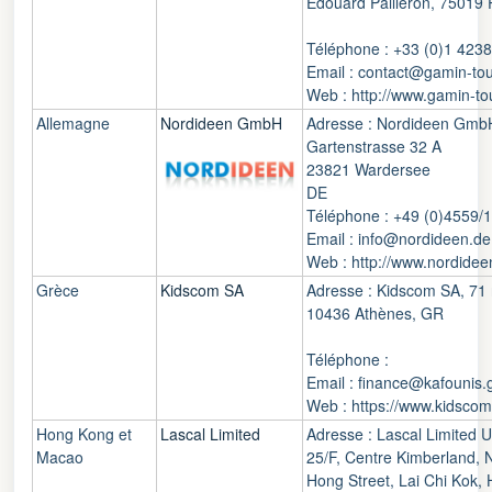
Edouard Pailleron, 75019 
Téléphone : +33 (0)1 423
Email : contact@gamin-tou
Web : http://www.gamin-to
Allemagne
Nordideen GmbH
Adresse : Nordideen Gmb
Gartenstrasse 32 A
23821 Wardersee
DE
Téléphone : +49 (0)4559/
Email : info@nordideen.de
Web : http://www.nordidee
Grèce
Kidscom SA
Adresse : Kidscom SA, 71 r
10436 Athènes, GR
Téléphone :
Email : finance@kafounis.
Web : https://www.kidscom
Hong Kong et
Lascal Limited
Adresse : Lascal Limited U
Macao
25/F, Centre Kimberland, 
Hong Street, Lai Chi Kok,