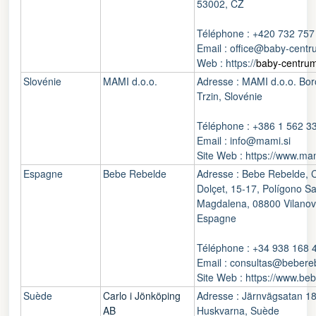
53002, CZ
Téléphone : +420 732 757
Email : office@baby-centr
Web : https://
baby-centrum
Slovénie
MAMI d.o.o.
Adresse : MAMI d.o.o. Bo
Trzin, Slovénie
Téléphone : +386 1 562 3
Email : info@mami.si
Site Web : https://www.mam
Espagne
Bebe Rebelde
Adresse : Bebe Rebelde, C
Dolçet, 15-17, Polígono S
Magdalena, 08800 Vilanova 
Espagne
Téléphone : +34 938 168 
Email : consultas@bebere
Site Web : https://www.be
Suède
Carlo i Jönköping
Adresse : Järnvägsatan 18
AB
Huskvarna, Suède