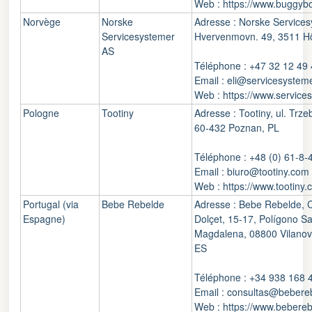
Web : https://www.buggyb
Norvège
Norske
Adresse : Norske Service
Servicesystemer
Hvervenmovn. 49, 3511 H
AS
Téléphone : +47 32 12 49
Email : eli@servicesystem
Web : https://www.service
Pologne
Tootiny
Adresse : Tootiny, ul. Trz
60-432 Poznan, PL
Téléphone : +48 (0) 61-8-
Email : biuro@tootiny.com
Web : https://www.tootiny
Portugal (via
Bebe Rebelde
Adresse : Bebe Rebelde, C
Espagne)
Dolçet, 15-17, Polígono S
Magdalena, 08800 Vilanova 
ES
Téléphone : +34 938 168 
Email : consultas@bebere
Web : https://www.bebereb