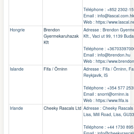
Téléphone : +852 2302-1
Email : info@lascal.com.h
Web : https://www.lascal.n
Hongrie
Brendon
Adresse : Brendon Gyerm
Gyermekaruhazak
Kft., Vaci ut 99, 1139 Bud
Kft
Téléphone : +3670339700
Email : info@brendon.hu
Web : https://www.brendo
Islande
Fifa / Örninn
Adresse : Fifa / Örninn, F
Reykjavik, IS
Téléphone : +354 577 253
Email : snorri@orninn.is
Web : https://www.fifa.is
Irlande
Cheeky Rascals Ltd
Adresse : Cheeky Rascals 
Liss, Mill Road, Liss, GU
Téléphone : +44 1730 895
Email : info@cheekyrascal