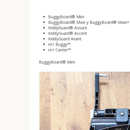
BuggyBoard® Mini
BuggyBoard® Maxi y BuggyBoard® Maxi+
KiddyGuard® Assure
KiddyGuard® Accent
KiddyGuard Avant
m1 Buggy™
m1 Carrier™
BuggyBoard® Mini