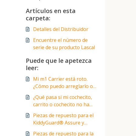
Artículos en esta
carpeta:
Detalles del Distribuidor
Encuentre el número de
serie de su producto Lascal
Puede que le apetezca
leer:
Mi m1 Carrier está roto.
¿Cómo puedo arreglarlo o
sustituirlo?
¿Qué pasa si mi cochecito,
carrito o cochecito no ha
sido probado con el
Piezas de repuesto para el
BuggyBoard®?
KiddyGuard® Assure y
KiddyGuard® Accent
Piezas de repuesto para la