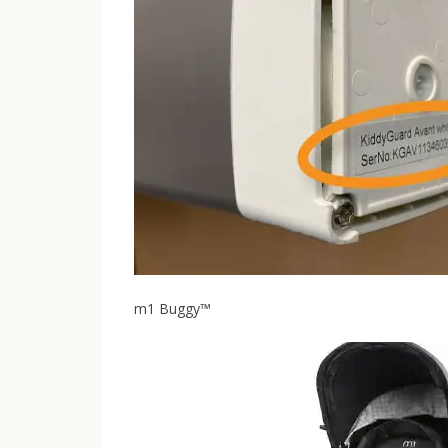
m1 Buggy™