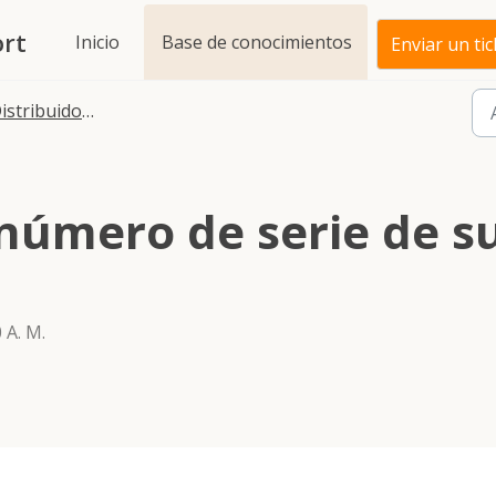
rt
Inicio
Base de conocimientos
Enviar un tic
istribuidores
número de serie de s
 A. M.