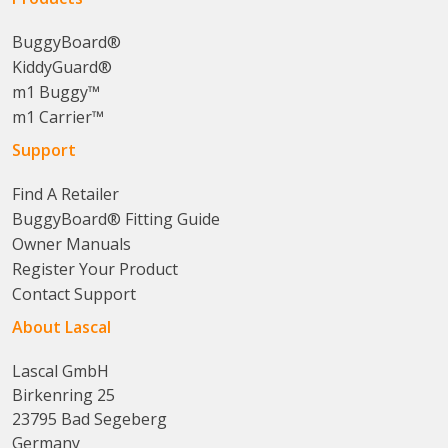
BuggyBoard®
KiddyGuard®
m1 Buggy™
m1 Carrier™
Support
Find A Retailer
BuggyBoard® Fitting Guide
Owner Manuals
Register Your Product
Contact Support
About Lascal
Lascal GmbH
Birkenring 25
23795 Bad Segeberg
Germany