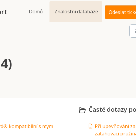
rt
Domů
Znalostní databáze
Odeslat tick
4)
Časté dotazy po 
ard® kompatibilní s mým
Při upevňování za
zatahovací pružin