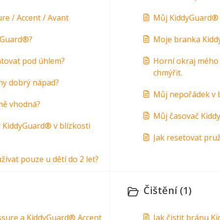
e / Accent / Avant
Můj KiddyGuard® A
dyGuard®?
Moje branka Kidd
tovat pod úhlem?
Horní okraj mého 
chmýřit.
ány dobrý nápad?
Můj nepořádek v 
 mě vhodná?
Můj časovač Kidd
KiddyGuard® v blízkosti
Jak resetovat pru
ívat pouze u dětí do 2 let?
Čištění (1)
ssure a KiddyGuard® Accent
Jak čistit bránu 