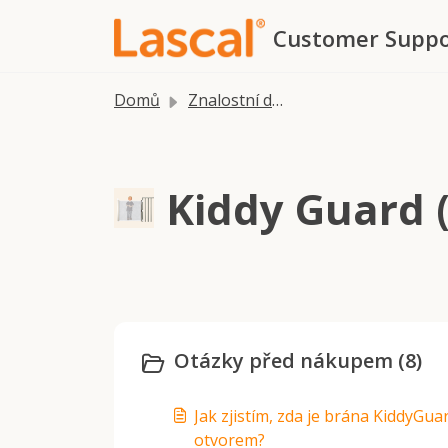
Přeskočit na hlavní obsah
Customer Suppo
Domů
Znalostní databáze
Kiddy Guard (
Otázky před nákupem (8)
Jak zjistím, zda je brána KiddyGu
otvorem?