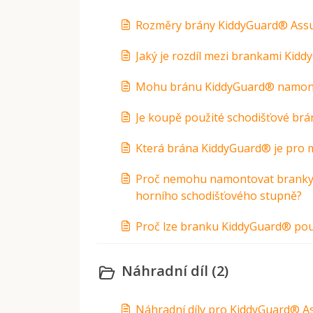
Rozměry brány KiddyGuard® Assur
Jaký je rozdíl mezi brankami Kid
Mohu bránu KiddyGuard® namon
Je koupě použité schodišťové br
Která brána KiddyGuard® je pro
Proč nemohu namontovat branky 
horního schodišťového stupně?
Proč lze branku KiddyGuard® použ
Náhradní díl (2)
Náhradní díly pro KiddyGuard® A