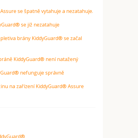
ssure se špatně vytahuje a nezatahuje.
yGuard® se již nezatahuje
pletiva brány KiddyGuard® se začal
bráně KiddyGuard® není natažený
yGuard® nefunguje správně
žinu na zařízení KiddyGuard® Assure
KiddyGuard®