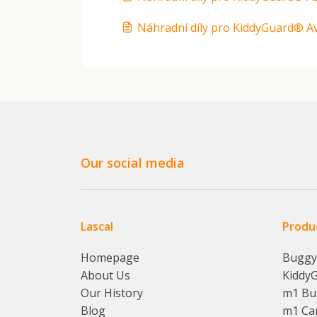
Náhradní díly pro KiddyGuard® A
Our social media
Lascal
Produ
Homepage
Bugg
About Us
Kiddy
Our History
m1 Bu
Blog
m1 Ca