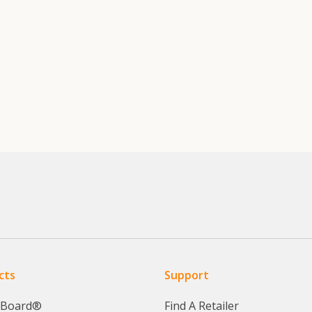
cts
Support
yBoard®
Find A Retailer