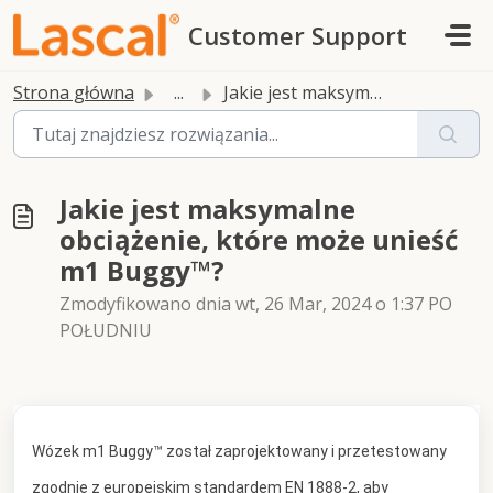
Przejdź do głównej treści
Customer Support
Strona główna
...
Jakie jest maksymalne obciążenie, które może unieść m1 Bu...
Jakie jest maksymalne
obciążenie, które może unieść
m1 Buggy™?
Zmodyfikowano dnia wt, 26 Mar, 2024 o 1:37 PO
POŁUDNIU
Wózek m1 Buggy™ został zaprojektowany i przetestowany
zgodnie z europejskim standardem EN 1888-2, aby