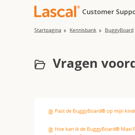
Doorgaan naar hoofdinhoud
Customer Suppo
Startpagina
Kennisbank
BuggyBoard
Vragen voord
Past de BuggyBoard® op mijn kin
Hoe kan ik de BuggyBoard® Maxi P