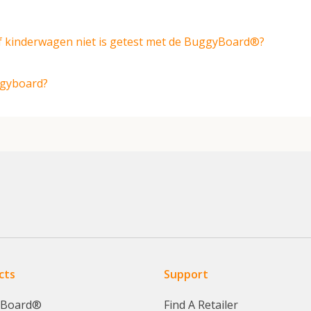
f kinderwagen niet is getest met de BuggyBoard®?
ggyboard?
cts
Support
yBoard®
Find A Retailer