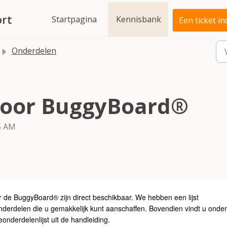
rt
Startpagina
Kennisbank
Een ticket i
Onderdelen
voor BuggyBoard®
5 AM
de BuggyBoard® zijn direct beschikbaar. We hebben een lijst
erdelen die u gemakkelijk kunt aanschaffen. Bovendien vindt u onde
nderdelenlijst uit de handleiding.