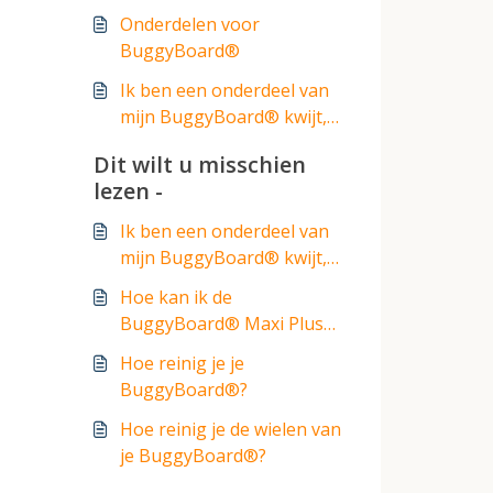
Onderdelen voor
BuggyBoard®
Ik ben een onderdeel van
mijn BuggyBoard® kwijt,
waar kan ik een vervanging
Dit wilt u misschien
krijgen?
lezen -
Ik ben een onderdeel van
mijn BuggyBoard® kwijt,
waar kan ik een vervanging
Hoe kan ik de
krijgen?
BuggyBoard® Maxi Plus
aan mijn kinderwagen,
Hoe reinig je je
buggy of kinderwagen
BuggyBoard®?
bevestigen?
Hoe reinig je de wielen van
je BuggyBoard®?