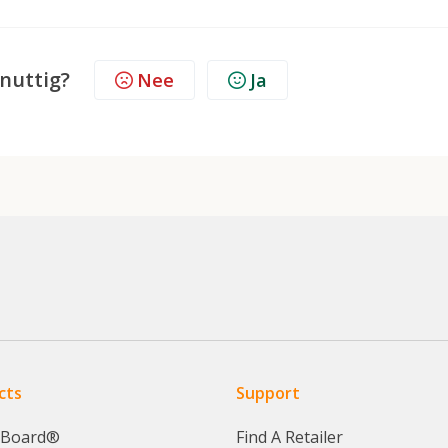
 nuttig?
Nee
Ja
cts
Support
yBoard®
Find A Retailer