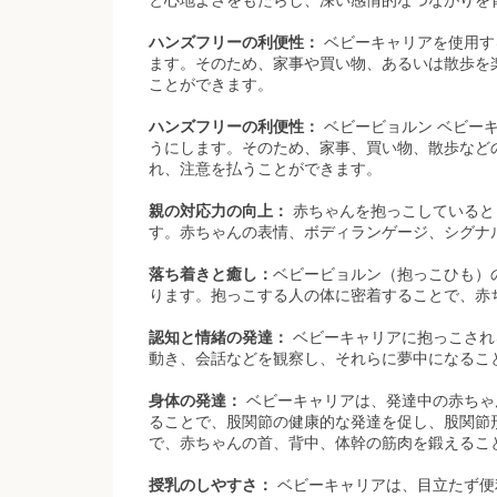
ハンズフリーの利便性：
ベビーキャリアを使用す
ます。そのため、家事や買い物、あるいは散歩を
ことができます。
ハンズフリーの利便性：
ベビービョルン ベビー
うにします。そのため、家事、買い物、散歩など
れ、注意を払うことができます。
親の対応力の向上：
赤ちゃんを抱っこしていると
す。赤ちゃんの表情、ボディランゲージ、シグナ
落ち着きと癒し：
ベビービョルン（抱っこひも）
ります。抱っこする人の体に密着することで、赤
認知と情緒の発達：
ベビーキャリアに抱っこされ
動き、会話などを観察し、それらに夢中になるこ
身体の発達：
ベビーキャリアは、発達中の赤ちゃ
ることで、股関節の健康的な発達を促し、股関節
で、赤ちゃんの首、背中、体幹の筋肉を鍛えるこ
授乳のしやすさ：
ベビーキャリアは、目立たず便