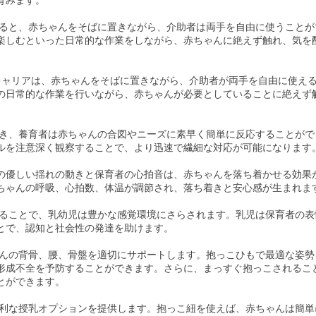
ると、赤ちゃんをそばに置きながら、介助者は両手を自由に使うことが
楽しむといった日常的な作業をしながら、赤ちゃんに絶えず触れ、気を
キャリアは、赤ちゃんをそばに置きながら、介助者が両手を自由に使え
の日常的な作業を行いながら、赤ちゃんが必要としていることに絶えず
き、養育者は赤ちゃんの合図やニーズに素早く簡単に反応することがで
ルを注意深く観察することで、より迅速で繊細な対応が可能になります
の優しい揺れの動きと保育者の心拍音は、赤ちゃんを落ち着かせる効果
ちゃんの呼吸、心拍数、体温が調節され、落ち着きと安心感が生まれま
ることで、乳幼児は豊かな感覚環境にさらされます。乳児は保育者の表
とで、認知と社会性の発達を助けます。
んの背骨、腰、骨盤を適切にサポートします。抱っこひもで最適な姿勢
形成不全を予防することができます。さらに、まっすぐ抱っこされるこ
とができます。
利な授乳オプションを提供します。抱っこ紐を使えば、赤ちゃんは簡単