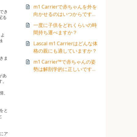
m1 Carrierで赤ちゃんを外を
でき
向かせるのはいつからです
配る
か？
一度に子供をどれくらいの時
間持ち運べますか？
るよ
触
Lascal m1 Carrierはどんな体
格の親にも適していますか？
きま
m1 Carrier™で赤ちゃんの姿
。
勢は解剖学的に正しいです
があ
か？
す。
情、
をと
と
にア